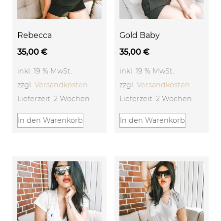
Rebecca
Gold Baby
35,00
€
35,00
€
inkl. 19 % MwSt.
inkl. 19 % MwSt.
zzgl.
Versandkosten
zzgl.
Versandkosten
Lieferzeit: 2 Wochen
Lieferzeit: 2 Wochen
In den Warenkorb
In den Warenkorb